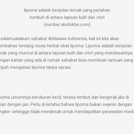
lipoma adalah benjolan lemak yang perlahan
tumbuh di antara lapisan kulit dan otot
(sumber:alodokter.com)
salamualaikum sahabat Addawaa Indonesia, kali ini kita akan
mbahas tentang resep herbal obat lipoma. Lipoma adalah benjolan
mak yang muncul di antara lapisan kulit dan otot yang mendasarinya.
ngan bahan yang ada di rumah sahabat bisa membuat ramuan yang
puh mengatasi lipoma tanpa oprasi.
poma umumnya berukuran kecil, terasa lembut dan bergerak jika di
kan dengan jari. Perlu di ketahui bahwa lipoma bukan sejenis dengan
ngker sehingga tidak mendesak untuk mendapatkan perawatan medi