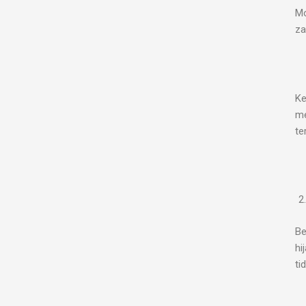
Mo
za
Ke
me
te
Be
hi
ti