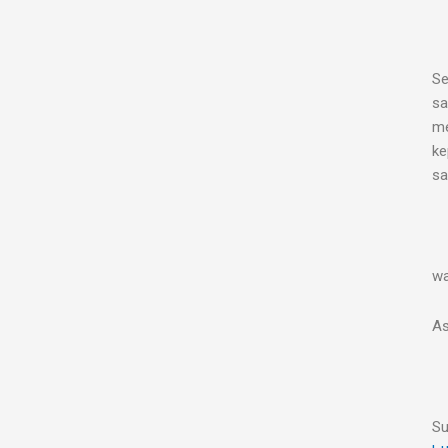
Se
sa
me
ke
sa
wa
As
Su