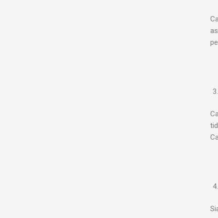
Ca
as
pe
Ca
ti
Ca
Si