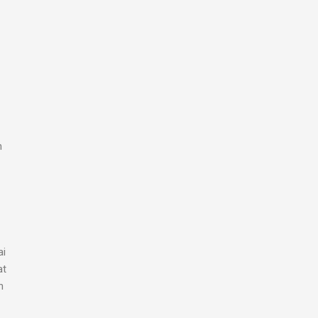
n
ai
at
n