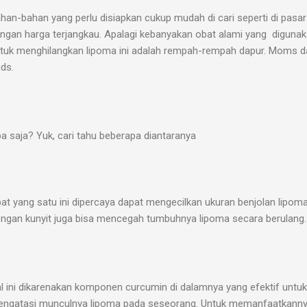
han-bahan yang perlu disiapkan cukup mudah di cari seperti di pasar
ngan harga terjangkau. Apalagi kebanyakan obat alami yang diguna
tuk menghilangkan lipoma ini adalah rempah-rempah dapur. Moms d
ds.
a saja? Yuk, cari tahu beberapa diantaranya
at yang satu ini dipercaya dapat mengecilkan ukuran benjolan lipoma
ngan kunyit juga bisa mencegah tumbuhnya lipoma secara berulang.
l ini dikarenakan komponen curcumin di dalamnya yang efektif untuk
ngatasi munculnya lipoma pada seseorang. Untuk memanfaatkanny