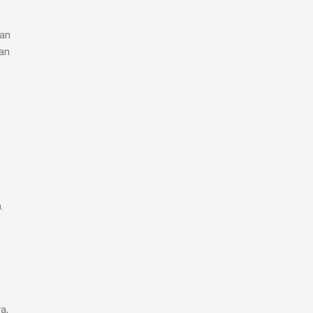
kan
an
.
a,