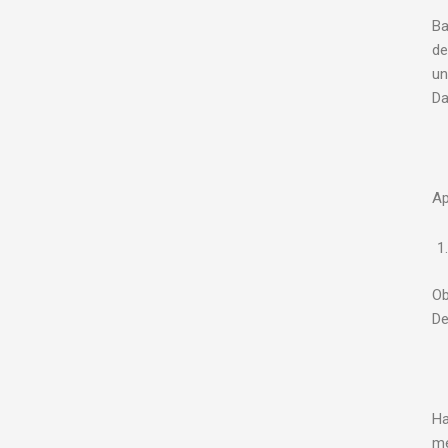
Ba
de
un
Da
Ap
Ob
De
Ha
me