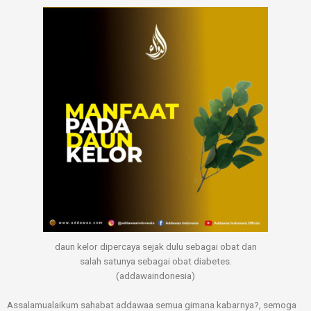
Skip
to
content
daun kelor dipercaya sejak dulu sebagai obat dan
salah satunya sebagai obat diabetes.
(addawaindonesia)
Assalamualaikum sahabat addawaa semua gimana kabarnya?, semoga