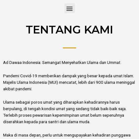
Skip
M
to
e
content
n
u
TENTANG KAMI
Ad Dawaa Indonesia: Semangat Menyehatkan Ulama dan Ummat
Pandemi Covid-19 memberikan dampak yang besar kepada umat Islam.
Majelis Ulama Indonesia (MUI) mencatat, lebih dari 900 ulama meninggal
akibat pandemi.
Ulama sebagai poros umat yang diharapkan kehadirannya harus
berpulang, di tengah kondisi umat yang sedang tidak baik-baik saja.
Terlebih proses pewarisan kepemimpinan umat belum sepenuhnya
diserahkan kepada para santri dan ulama muda.
Maka di masa depan, perlu untuk mengupayakan kehadiran punggawa