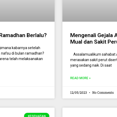
 Ramadhan Berlalu?
Mengenali Gejala 
Mual dan Sakit Per
imana kabarnya setelah
 nafsu di bulan ramadhan?
Assalamualikum sahabat A
karena telah melaksanakan
merasakan sakit perut disert
yang sedang naik. Di saat
READ MORE »
12/05/2023
No Comments
KESEHATAN