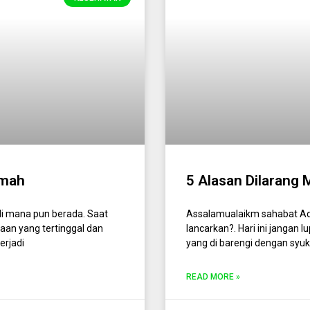
umah
5 Alasan Dilarang 
i mana pun berada. Saat
Assalamualaikm sahabat Add
aan yang tertinggal dan
lancarkan?. Hari ini jangan 
erjadi
yang di barengi dengan syu
READ MORE »