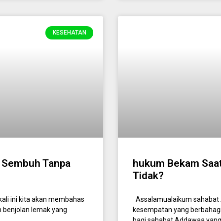
KESEHATAN
a, Sembuh Tanpa
hukum Bekam Saat
Tidak?
ali ini kita akan membahas
Assalamualaikum sahabat 
h benjolan lemak yang
kesempatan yang berbahagia 
bagi sahabat Addawaa yang