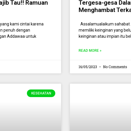
ajib Tau!! Ramuan
Tergesa-gesa Dala
Menghambat Terka
ang kami cintai karena
Assalamualaikum sahabat A
dan penuh dengan
memiliki keinginan yang belu
ngan Addawaa untuk
keinginan atau impian itu b
READ MORE »
16/05/2023
No Comments
KESEHATAN