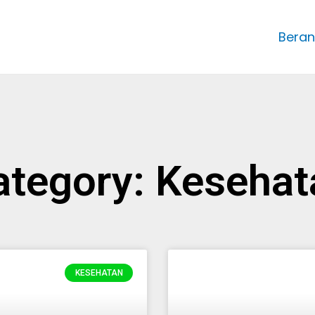
Bera
ategory: Kesehat
Page
Page
Page
Page
Page
KESEHATAN