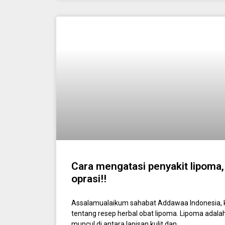
Cara mengatasi penyakit lipom
oprasi!!
Assalamualaikum sahabat Addawaa Indonesia, k
tentang resep herbal obat lipoma. Lipoma adala
muncul di antara lapisan kulit dan