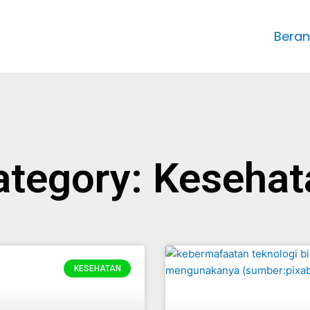
Bera
ategory: Kesehat
Page
Page
Page
Page
Page
KESEHATAN