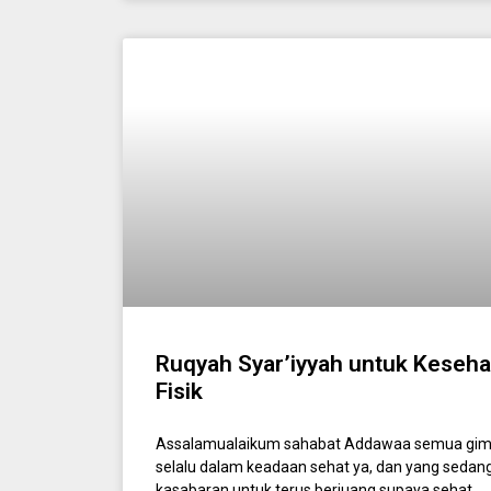
Ruqyah Syar’iyyah untuk Keseha
Fisik
Assalamualaikum sahabat Addawaa semua gi
selalu dalam keadaan sehat ya, dan yang sedang
kasabaran untuk terus berjuang supaya sehat