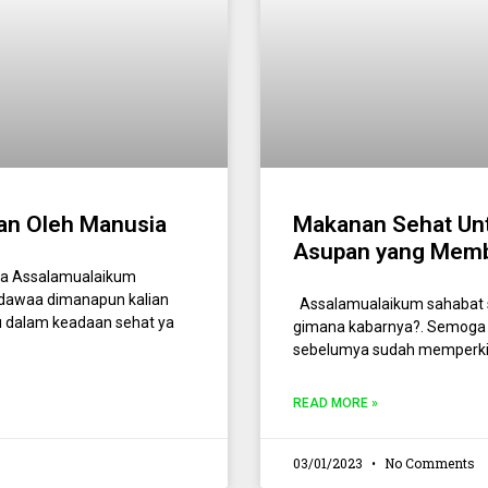
an Oleh Manusia
Makanan Sehat Untu
Asupan yang Memb
ia Assalamualaikum
dawaa dimanapun kalian
Assalamualaikum sahabat s
u dalam keadaan sehat ya
gimana kabarnya?. Semoga 
sebelumya sudah memperki
READ MORE »
03/01/2023
No Comments